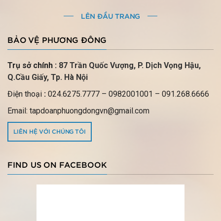
LÊN ĐẦU TRANG
BẢO VỆ PHƯƠNG ĐÔNG
Trụ sở chính :
87 Trần Quốc Vượng, P.
Dịch Vọng Hậu,
Q.Cầu Giấy, Tp. Hà Nội
Điện thoại
:
024.6275.7777
– 0982001001 – 091.268.6666
Email: tapdoanphuongdongvn@gmail.com
LIÊN HỆ VỚI CHÚNG TÔI
FIND US ON FACEBOOK