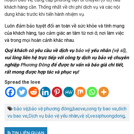
khách hàng cần. Thống nhất về chi phí dịch vụ và các nội
dung khác trước khi tiến hành nhiệm vụ.
Luôn đảm bảo tuyệt đối an toàn về sức khỏe và tính mạng
của khách hàng, tạo cảm giác an tâm từ nơi ở, nơi làm việc
và trong mọi hoàn cảnh khác nhau.
Quý khách có yêu cầu về dịch vụ
bảo vệ
yếu nhân (
vệ sĩ
),
vui lòng liên hệ trực tiếp với công ty dịch vụ bảo vệ chuyên
nghiệp
Phương Đông
để được tư vấn và báo giá chi tiết,
rất mong được hợp tác và phục vụ!
Spread the love
bảo vệ
,
bảo vệ phương đông
,
baove
,
cong ty bao ve
,
dich
vu bao ve
,
Dịch vụ bảo vệ yếu nhân
,
vệ sĩ
,
vesiphuongdong
,
TIN LIÊN QUAN