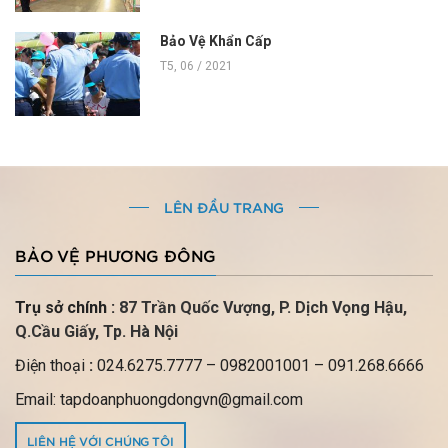
Bảo Vệ Khẩn Cấp
T5, 06 / 2021
LÊN ĐẦU TRANG
BẢO VỆ PHƯƠNG ĐÔNG
Trụ sở chính :
87 Trần Quốc Vượng, P.
Dịch Vọng Hậu,
Q.Cầu Giấy, Tp. Hà Nội
Điện thoại
:
024.6275.7777
– 0982001001 – 091.268.6666
Email: tapdoanphuongdongvn@gmail.com
LIÊN HỆ VỚI CHÚNG TÔI