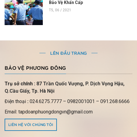
Bảo Vệ Khẩn Cấp
T5, 06 / 2021
LÊN ĐẦU TRANG
BẢO VỆ PHƯƠNG ĐÔNG
Trụ sở chính :
87 Trần Quốc Vượng, P.
Dịch Vọng Hậu,
Q.Cầu Giấy, Tp. Hà Nội
Điện thoại
:
024.6275.7777
– 0982001001 – 091.268.6666
Email: tapdoanphuongdongvn@gmail.com
LIÊN HỆ VỚI CHÚNG TÔI