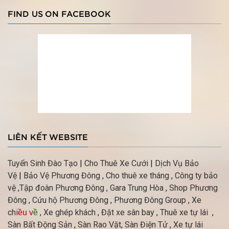
FIND US ON FACEBOOK
LIÊN KẾT WEBSITE
Tuyển Sinh Đào Tạo
|
Cho Thuê Xe Cưới
|
Dịch Vụ Bảo
Vệ
|
Bảo Vệ Phương Đông
,
Cho thuê xe tháng
,
Công ty bảo
vệ
,Tập đoàn Phương Đông ,
Gara Trung Hòa
,
Shop Phương
Đông
,
Cứu hộ Phương Đông
,
Phương Đông Group
,
Xe
chi
,
Xe ghép khách
,
Đặt xe sân bay
,
Thuê xe tự lái
,
ều v
ề
Sàn Bất Động Sản
,
Sàn Rao Vặt,
Sàn Điện Tử
,
Xe tự lái