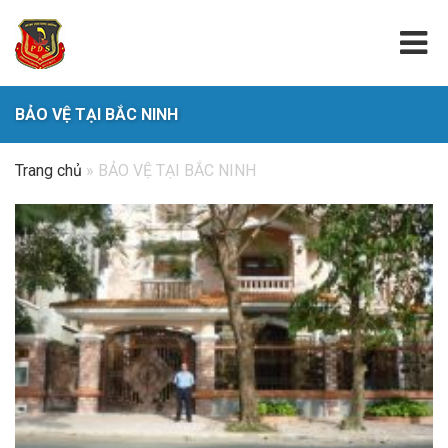
BẢO VỆ TẠI BẮC NINH
Trang chủ
»
BẢO VỆ TẠI BẮC NINH