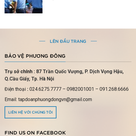
LÊN ĐẦU TRANG
BẢO VỆ PHƯƠNG ĐÔNG
Trụ sở chính :
87 Trần Quốc Vượng, P.
Dịch Vọng Hậu,
Q.Cầu Giấy, Tp. Hà Nội
Điện thoại
:
024.6275.7777
– 0982001001 – 091.268.6666
Email: tapdoanphuongdongvn@gmail.com
LIÊN HỆ VỚI CHÚNG TÔI
FIND US ON FACEBOOK