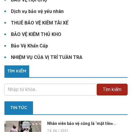
Dịch vụ bảo vệ yếu nhân
THUÊ BẢO VỆ KIÊM TÀI XẾ
BẢO VỆ KIÊM THỦ KHO
Bảo Vệ Khẩn Cấp
NHIỆM VỤ CỦA VỊ TRÍ TUẦN TRA
TÌM KIẾM
TIN TỨC
Nhân viên bảo vệ cũng là ‘mặt tiền̵...
T4, 06 / 2021