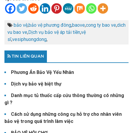
bảo vệ
,
bảo vệ phương đông
,
baove
,
cong ty bao ve
,
dich
vu bao ve
,
Dịch vụ bảo vệ áp tải tiền
,
vệ
sĩ
,
vesiphuongdong
,
TIN LIÊN QUAN
Phương Án Bảo Vệ Yếu Nhân
Dịch vụ bảo vệ biệt thự
Danh mục tủ thuốc cấp cứu thông thường có những
gì ?
Cách sử dụng những công cụ hỗ trợ cho nhân viên
bảo vệ trong quá trình làm việc
BẢO VỆ HỘI CHỢ