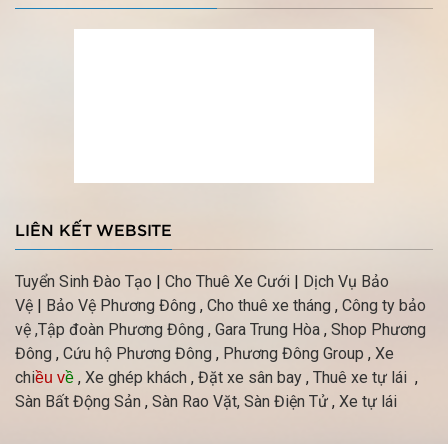
LIÊN KẾT WEBSITE
Tuyển Sinh Đào Tạo
|
Cho Thuê Xe Cưới
|
Dịch Vụ Bảo
Vệ
|
Bảo Vệ Phương Đông
,
Cho thuê xe tháng
,
Công ty bảo
vệ
,Tập đoàn Phương Đông ,
Gara Trung Hòa
,
Shop Phương
Đông
,
Cứu hộ Phương Đông
,
Phương Đông Group
,
Xe
chi
,
Xe ghép khách
,
Đặt xe sân bay
,
Thuê xe tự lái
,
ều v
ề
Sàn Bất Động Sản
,
Sàn Rao Vặt,
Sàn Điện Tử
,
Xe tự lái