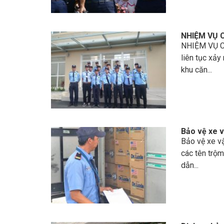
NHIỆM VỤ 
NHIỆM VỤ CỦ
liên tục xảy
khu căn...
Bảo vệ xe 
Bảo vệ xe v
các tên trộm
dẫn...