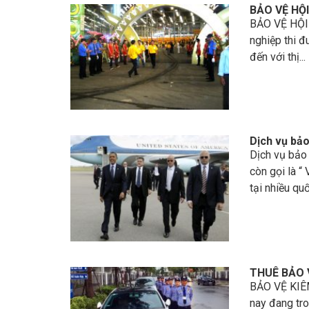
BẢO VỆ HỘ
BẢO VỆ HỘI 
nghiệp thi đ
đến với thị...
Dịch vụ bảo
Dịch vụ bảo
còn gọi là “
tại nhiều quốc
THUÊ BẢO V
BẢO VỆ KIÊ
nay đang tro