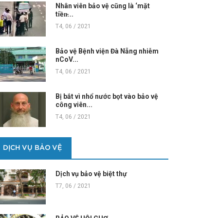
Nhân viên bảo vệ cũng là ‘mặt
tiền̵...
T4, 06 / 2021
Bảo vệ Bệnh viện Đà Nẵng nhiễm
nCoV...
T4, 06 / 2021
Bị bắt vì nhổ nước bọt vào bảo vệ
công viên...
T4, 06 / 2021
DỊCH VỤ BẢO VỆ
Dịch vụ bảo vệ biệt thự
T7, 06 / 2021