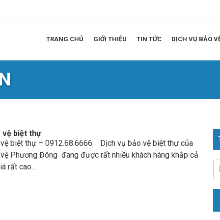
TRANG CHỦ
GIỚI THIỆU
TIN TỨC
DỊCH VỤ BẢO V
ÊN
 vệ biệt thự
 vệ biệt thự – 0912.68.6666 Dịch vụ bảo vệ biệt thự của
 vệ Phương Đông đang được rất nhiều khách hàng khắp cả
á rất cao...