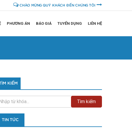
CHÀO MỪNG QUÝ KHÁCH ĐẾN CHÚNG TÔI
Ệ
PHƯƠNG ÁN
BÁO GIÁ
TUYỂN DỤNG
LIÊN HỆ
TÌM KIẾM
TIN TỨC