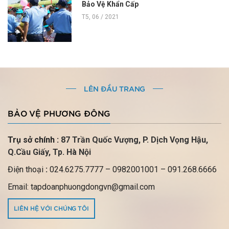
Bảo Vệ Khẩn Cấp
T5, 06 / 2021
LÊN ĐẦU TRANG
BẢO VỆ PHƯƠNG ĐÔNG
Trụ sở chính :
87 Trần Quốc Vượng, P.
Dịch Vọng Hậu,
Q.Cầu Giấy, Tp. Hà Nội
Điện thoại
:
024.6275.7777
– 0982001001 – 091.268.6666
Email: tapdoanphuongdongvn@gmail.com
LIÊN HỆ VỚI CHÚNG TÔI