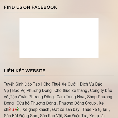
FIND US ON FACEBOOK
LIÊN KẾT WEBSITE
Tuyển Sinh Đào Tạo
|
Cho Thuê Xe Cưới
|
Dịch Vụ Bảo
Vệ
|
Bảo Vệ Phương Đông
,
Cho thuê xe tháng
,
Công ty bảo
vệ
,Tập đoàn Phương Đông ,
Gara Trung Hòa
,
Shop Phương
Đông
,
Cứu hộ Phương Đông
,
Phương Đông Group
,
Xe
chi
,
Xe ghép khách
,
Đặt xe sân bay
,
Thuê xe tự lái
,
ều v
ề
Sàn Bất Động Sản
,
Sàn Rao Vặt,
Sàn Điện Tử
,
Xe tự lái