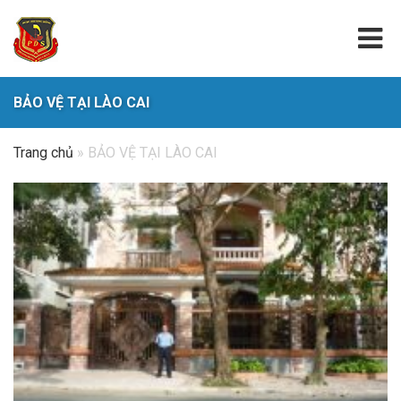
BẢO VỆ TẠI LÀO CAI
Trang chủ
»
BẢO VỆ TẠI LÀO CAI