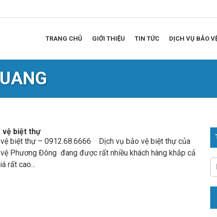
TRANG CHỦ
GIỚI THIỆU
TIN TỨC
DỊCH VỤ BẢO V
QUANG
 vệ biệt thự
 vệ biệt thự – 0912.68.6666 Dịch vụ bảo vệ biệt thự của
 vệ Phương Đông đang được rất nhiều khách hàng khắp cả
á rất cao...