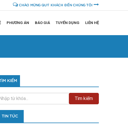
CHÀO MỪNG QUÝ KHÁCH ĐẾN CHÚNG TÔI
Ệ
PHƯƠNG ÁN
BÁO GIÁ
TUYỂN DỤNG
LIÊN HỆ
TÌM KIẾM
TIN TỨC