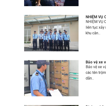
NHIỆM VỤ 
NHIỆM VỤ CỦ
liên tục xảy
khu căn...
Bảo vệ xe 
Bảo vệ xe v
các tên trộm
dẫn...