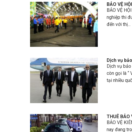
BẢO VỆ HỘ
BẢO VỆ HỘI 
nghiệp thi đ
đến với thị...
Dịch vụ bảo
Dịch vụ bảo
còn gọi là “
tại nhiều quốc
THUÊ BẢO V
BẢO VỆ KIÊ
nay đang tro