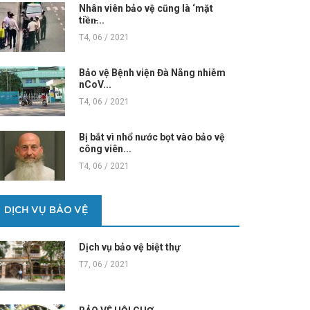
Nhân viên bảo vệ cũng là ‘mặt
tiền̵...
T4, 06 / 2021
Bảo vệ Bệnh viện Đà Nẵng nhiễm
nCoV...
T4, 06 / 2021
Bị bắt vì nhổ nước bọt vào bảo vệ
công viên...
T4, 06 / 2021
DỊCH VỤ BẢO VỆ
Dịch vụ bảo vệ biệt thự
T7, 06 / 2021